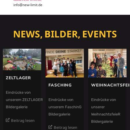
info@new-limit.de
NEWS, BILDER, EVENTS
ZELTLAGER
FASCHING
WEIHNACHTSFEI
Eindrücke von
Eindrücke von
Eindrücke von
unserem ZELTLAGER
unserem FaschinG
unserer
Bildergalerie
Bildergalerie
WeihnachtsfeieR
Beitrag lesen
Bildergalerie
Beitrag lesen