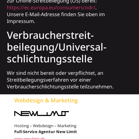
zur Online-Streitbeilegung (OS) bereit:
https://ec.europa.eu/consumers/odr/
.
Unsere E-Mail-Adresse finden Sie oben im
Impressum.
Verbraucher­streit­
beilegung/Universal­
schlichtungs­stelle
Wir sind nicht bereit oder verpflichtet, an
Streitbeilegungsverfahren vor einer
Verbraucherschlichtungsstelle teilzunehmen.
Webdesign & Marketing
Hosting – Webdesign – Marketing
Full-Service Agentur New Limit
www.new-limit.de