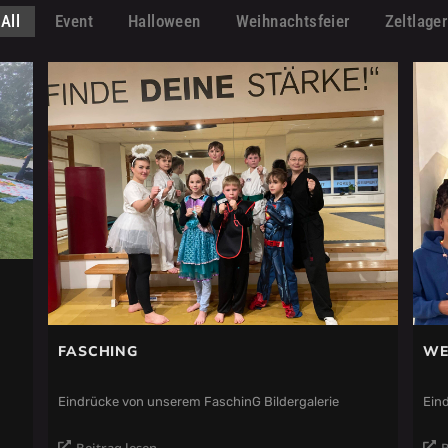
All
Event
Halloween
Weihnachtsfeier
Zeltlager
FASCHING
WE
Eindrücke von unserem FaschinG Bildergalerie
Eind
Beitrag lesen
B